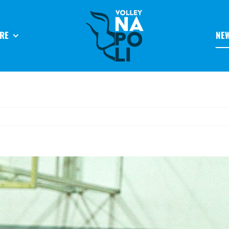
RE
NE