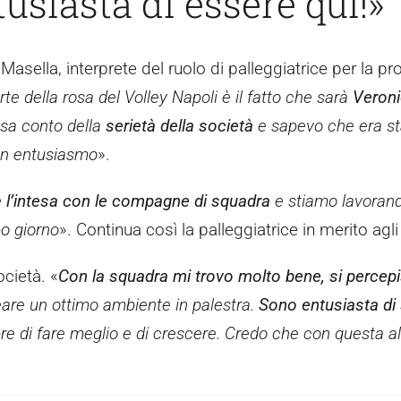
usiasta di essere qui!»
Masella, interprete del ruolo di palleggiatrice per la p
te della rosa del Volley Napoli è il fatto che sarà
Veron
esa conto della
serietà della società
e sapevo che era sta
con entusiasmo
».
e
l’intesa con le compagne di squadra
e stiamo lavorando
po giorno
». Continua così la palleggiatrice in merito agl
cietà. «
Con la squadra mi trovo molto bene, si percepi
reare un ottimo ambiente in palestra.
Sono entusiasta di 
re di fare meglio e di crescere. Credo che con questa a