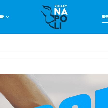
RE
NE